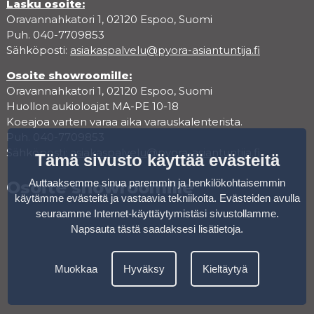
Lasku osoite:
Oravannahkatori 1, 02120 Espoo, Suomi
Puh. 040-7709853
Sähköposti:
asiakaspalvelu@pyora-asiantuntija.fi
Osoite showroomille:
Oravannahkatori 1, 02120 Espoo, Suomi
Huollon aukioloajat MA-PE 10-18
Koeajoa varten varaa aika varauskalenterista.
Puh. 040-7709853
Sähköposti:
asiakaspalvelu@pyora-asiantuntija.fi
Tämä sivusto käyttää evästeitä
Auttaaksemme sinua paremmin ja henkilökohtaisemmin
Osoite showroomille
käytämme evästeitä ja vastaavia tekniikoita. Evästeiden avulla
seuraamme Internet-käyttäytymistäsi sivustollamme.
Napsauta tästä saadaksesi lisätietoja
.
Muokkaa
Hyväksy
Kieltäytyä