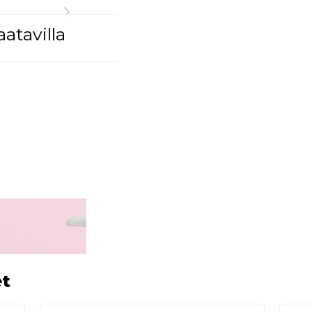
atavilla
et