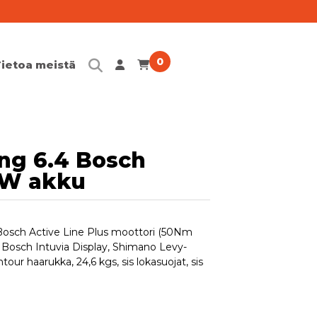
0
Tietoa meistä
Meidän Tarina
Koeajo
ing 6.4 Bosch
Maksutavat
0W akku
Meidän ehdot
Bosch Active Line Plus moottori (50Nm
Yhteystiedot
Bosch Intuvia Display, Shimano Levy-
tour haarukka, 24,6 kgs, sis lokasuojat, sis