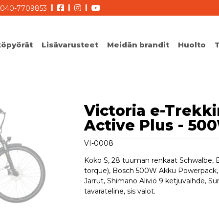
|
|
|
040-7709853
köpyörät
Lisävarusteet
Meidän brandit
Huolto
Huolla oikein
Huoltopaketti
Victoria e-Trekk
Takuu
Active Plus - 50
VI-0008
Koko S, 28 tuuman renkaat Schwalbe, 
torque), Bosch 500W Akku Powerpack, 
Jarrut, Shimano Alivio 9 ketjuvaihde, Sun
tavarateline, sis valot.