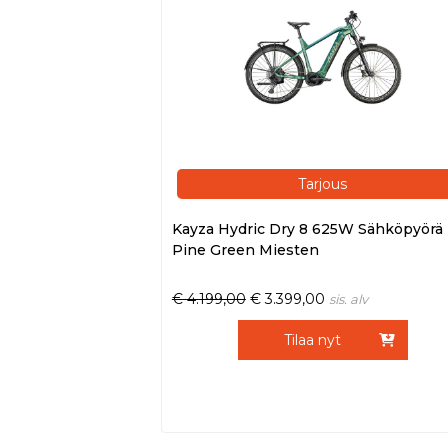
Tarjous
Kayza Hydric Dry 8 625W Sähköpyörä 
Pine Green Miesten
€
4.199,00
€
3.399,00
sis. alv
Tilaa nyt