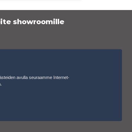
ite showroomille
ästeiden avulla seuraamme Internet-
a
.