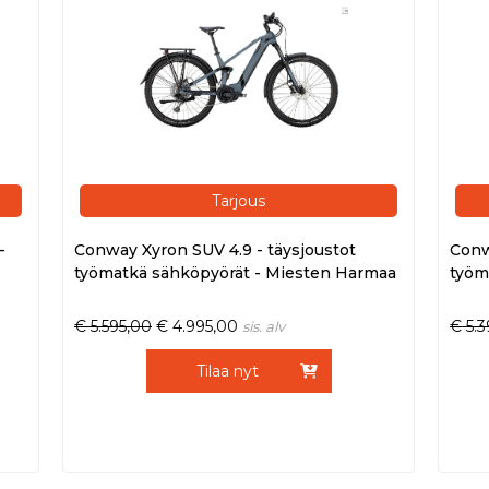
Tarjous
-
Conway Xyron SUV 4.9 - täysjoustot
Conw
työmatkä sähköpyörät - Miesten Harmaa
työm
€
5.595,00
€
4.995,00
€
5.
sis. alv
Tilaa nyt