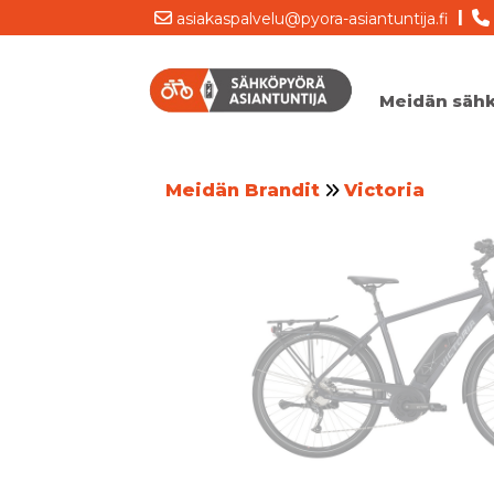
|
asiakaspalvelu@pyora-asiantuntija.fi
Meidän säh
Meidän Brandit
Victoria