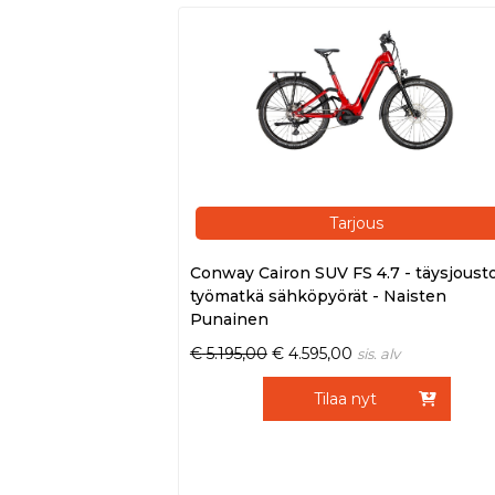
Tarjous
Conway Cairon SUV FS 4.7 - täysjoust
työmatkä sähköpyörät - Naisten
Punainen
€
5.195,00
€
4.595,00
sis. alv
Tilaa nyt