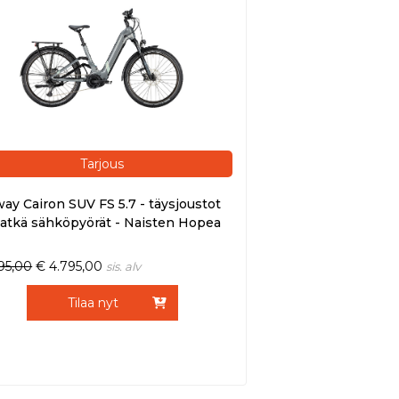
Tarjous
ay Cairon SUV FS 5.7 - täysjoustot
atkä sähköpyörät - Naisten Hopea
395,00
€
4.795,00
sis. alv
Tilaa nyt