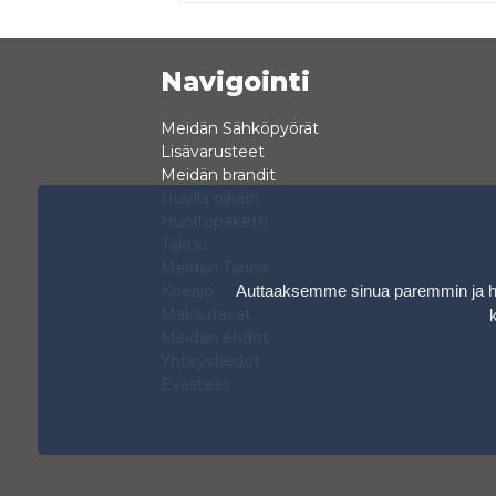
Navigointi
Meidän Sähköpyörät
Lisävarusteet
Meidän brandit
Huolla oikein
Huoltopaketti
Takuu
Meidän Tarina
Auttaaksemme sinua paremmin ja hen
Koeajo
Maksutavat
Meidän ehdot
Yhteystiedot
Evästeet