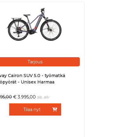
Tarjous
ay Cairon SUV 5.0 - työmatkä
öpyörät - Unisex Harmaa
495,00
€
3.995,00
sis. alv
Tilaa nyt