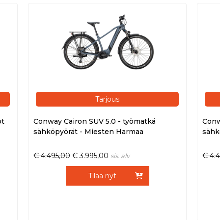
Tarjous
ot
Conway Cairon SUV 5.0 - työmatkä
Conw
sähköpyörät - Miesten Harmaa
sähk
€
4.495,00
€
3.995,00
€
4.
sis. alv
Tilaa nyt