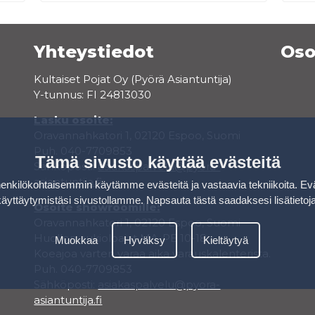
Yhteystiedot
Oso
Kultaiset Pojat Oy (Pyörä Asiantuntija)
Y-tunnus: FI 24813030
Lasku osoite:
Oravannahkatori 1, 02120 Espoo, Suomi
Puh. 040-7709853
Tämä sivusto käyttää evästeitä
Sähköposti:
asiakaspalvelu@pyora-
asiantuntija.fi
kilökohtaisemmin käytämme evästeitä ja vastaavia tekniikoita. Ev
käyttäytymistäsi sivustollamme.
Napsauta tästä saadaksesi lisätietoj
Osoite showroomille:
Oravannahkatori 1, 02120 Espoo, Suomi
Huollon aukioloajat MA-PE 10-18
Muokkaa
Hyväksy
Kieltäytyä
Koeajoa varten varaa aika varauskalenterista.
Puh. 040-7709853
Sähköposti:
asiakaspalvelu@pyora-
asiantuntija.fi