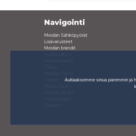
Navigointi
Meidän Sähköpyörät
Lisävarusteet
Meidän brandit
Huolla oikein
Huoltopaketti
Takuu
Meidän Tarina
Auttaaksemme sinua paremmin ja hen
Koeajo
Maksutavat
Meidän ehdot
Yhteystiedot
Evästeet