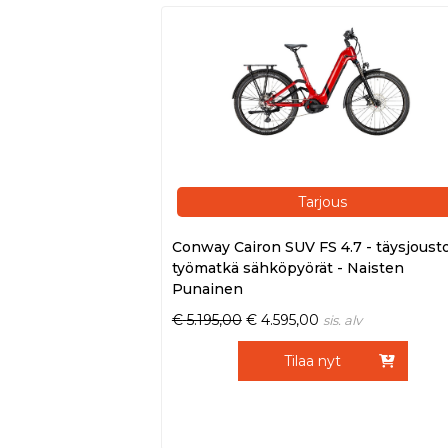
Tarjous
Conway Cairon SUV FS 4.7 - täysjoust
työmatkä sähköpyörät - Naisten
Punainen
€
5.195,00
€
4.595,00
sis. alv
Tilaa nyt