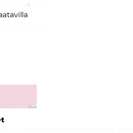
atavilla
et