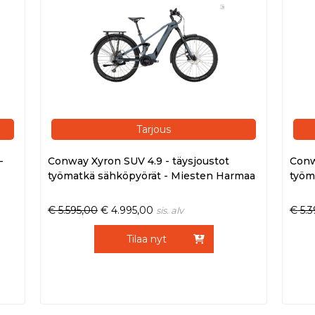
Tarjous
-
Conway Xyron SUV 4.9 - täysjoustot
Conw
työmatkä sähköpyörät - Miesten Harmaa
työm
€
5.595,00
€
4.995,00
€
5.
sis. alv
Tilaa nyt