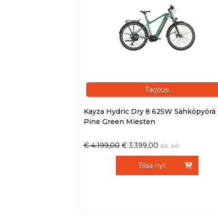
Tarjous
Kayza Hydric Dry 8 625W Sähköpyörä 
Pine Green Miesten
€
4.199,00
€
3.399,00
sis. alv
Tilaa nyt