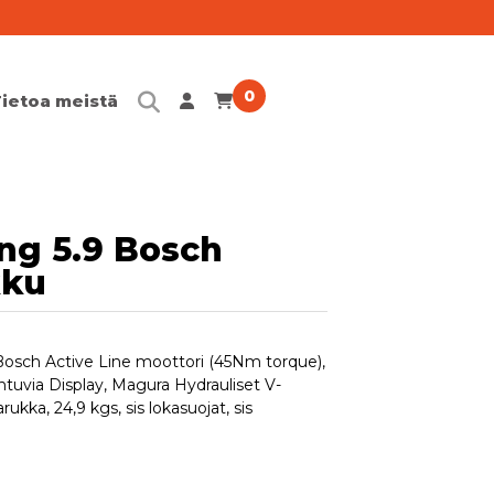
0
Tietoa meistä
Meidän Tarina
Koeajo
ing 5.9 Bosch
Maksutavat
kku
Meidän ehdot
osch Active Line moottori (45Nm torque),
Yhteystiedot
uvia Display, Magura Hydrauliset V-
kka, 24,9 kgs, sis lokasuojat, sis