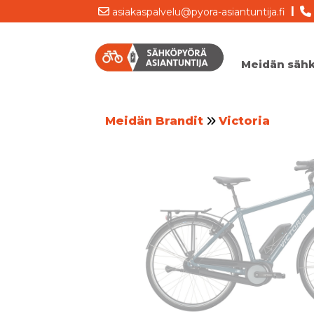
|
asiakaspalvelu@pyora-asiantuntija.fi
Meidän säh
Meidän Brandit
Victoria