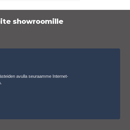
ite showroomille
ästeiden avulla seuraamme Internet-
a
.