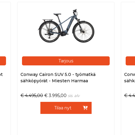
Tarjous
ot
Conway Cairon SUV 5.0 - työmatkä
Conw
sähköpyörät - Miesten Harmaa
sähk
€
4.495,00
€
3.995,00
€
4.
sis. alv
Tilaa nyt