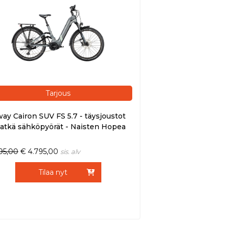
Tarjous
ay Cairon SUV FS 5.7 - täysjoustot
atkä sähköpyörät - Naisten Hopea
395,00
€
4.795,00
sis. alv
Tilaa nyt