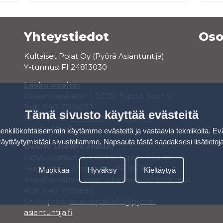
Yhteystiedot
Oso
Kultaiset Pojat Oy (Pyörä Asiantuntija)
Y-tunnus: FI 24813030
Lasku osoite:
Oravannahkatori 1, 02120 Espoo, Suomi
Puh. 040-7709853
Tämä sivusto käyttää evästeitä
Sähköposti:
asiakaspalvelu@pyora-
asiantuntija.fi
kilökohtaisemmin käytämme evästeitä ja vastaavia tekniikoita. Ev
käyttäytymistäsi sivustollamme.
Napsauta tästä saadaksesi lisätietoj
Osoite showroomille:
Oravannahkatori 1, 02120 Espoo, Suomi
Huollon aukioloajat MA-PE 10-18
Muokkaa
Hyväksy
Kieltäytyä
Koeajoa varten varaa aika varauskalenterista.
Puh. 040-7709853
Sähköposti:
asiakaspalvelu@pyora-
asiantuntija.fi