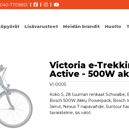
|
|
|
040-7709853
köpyörät
Lisävarusteet
Meidän brandit
Huolto
Huolla oikein
Huoltopaketti
Victoria e-Trekk
Takuu
Active - 500W a
VI-0005
Koko S, 28 tuuman renkaat Schwalbe, B
Bosch 500W Akku Powerpack, Bosch Int
Jarrut, Nexus 7 napavaihde, Suntour haaru
tavarateline, sis valot.