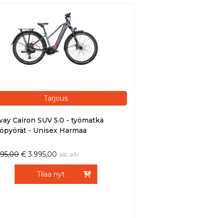
Tarjous
ay Cairon SUV 5.0 - työmatkä
öpyörät - Unisex Harmaa
495,00
€
3.995,00
sis. alv
Tilaa nyt