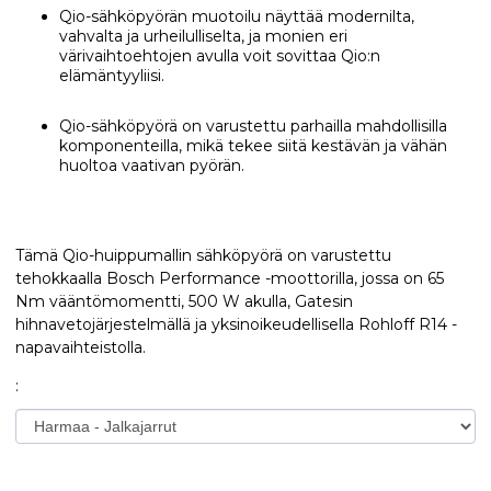
Qio-sähköpyörän muotoilu näyttää modernilta,
vahvalta ja urheilulliselta, ja monien eri
värivaihtoehtojen avulla voit sovittaa Qio:n
elämäntyyliisi.
Qio-sähköpyörä on varustettu parhailla mahdollisilla
komponenteilla, mikä tekee siitä kestävän ja vähän
huoltoa vaativan pyörän.
Tämä Qio-huippumallin sähköpyörä on varustettu
tehokkaalla Bosch Performance -moottorilla, jossa on 65
Nm vääntömomentti, 500 W akulla, Gatesin
hihnavetojärjestelmällä ja yksinoikeudellisella Rohloff R14 -
napavaihteistolla.
: