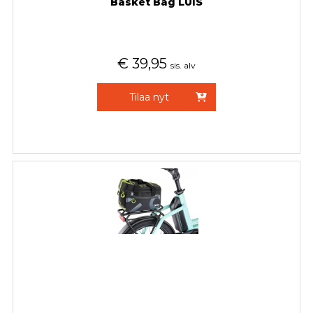
Basket Bag LUIS
€
39,95
sis. alv
Tilaa nyt