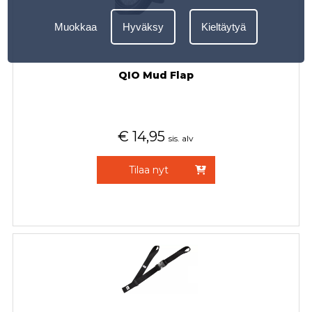
Muokkaa
Hyväksy
Kieltäytyä
QIO Mud Flap
€
14,95
sis. alv
Tilaa nyt