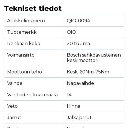
Tekniset tiedot
Artikkelinumero
QIO-0094
Tuotemerkki
QIO
Renkaan koko
20 tuuma
Voimansiirto
Bosch sähköavusteinen
keskimoottori
Moottorin teho
Keski 60Nm-75Nm
Vaihde
Napavaihde
Vaihteiden lukumäärä
14
Veto
Hihna
Jarrut
Jalkajarrut