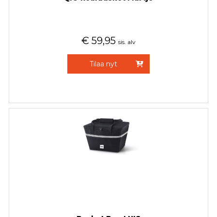
€
59,95
sis. alv
Tilaa nyt