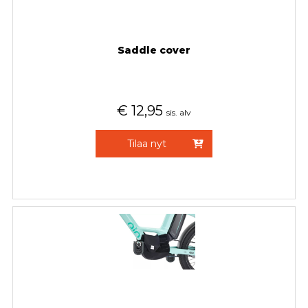
Saddle cover
€
12,95
sis. alv
Tilaa nyt