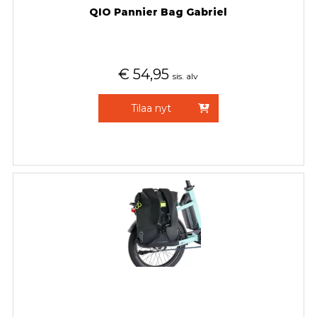
QIO Pannier Bag Gabriel
€
54,95
sis. alv
Tilaa nyt