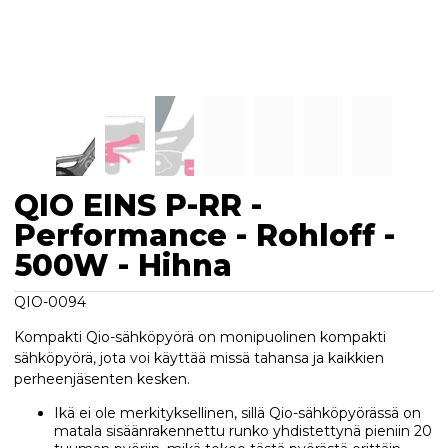
QIO EINS P-RR -
Performance - Rohloff -
500W - Hihna
QIO-0094
Kompakti Qio-sähköpyörä on monipuolinen kompakti
sähköpyörä, jota voi käyttää missä tahansa ja kaikkien
perheenjäsenten
kesken.
Ikä ei ole merkityksellinen, sillä Qio-sähköpyörässä on
matala sisäänrakennettu runko yhdistettynä pieniin 20