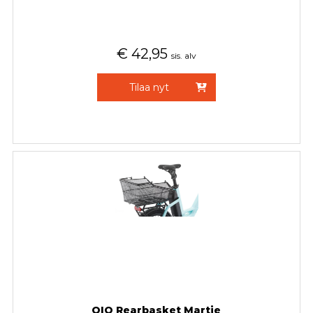
€
42,95
sis. alv
Tilaa nyt
QIO Rearbasket Martje