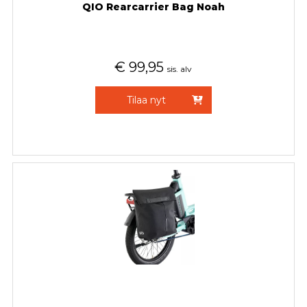
QIO Rearcarrier Bag Noah
€
99,95
sis. alv
Tilaa nyt