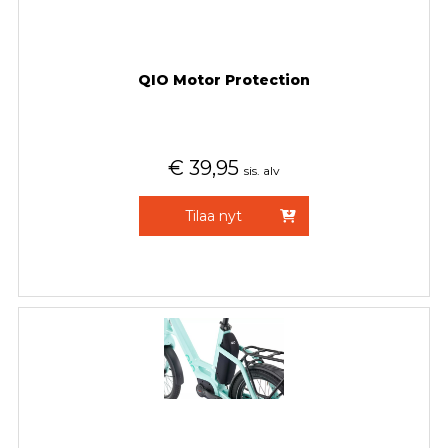
QIO Motor Protection
€
39,95
sis. alv
Tilaa nyt