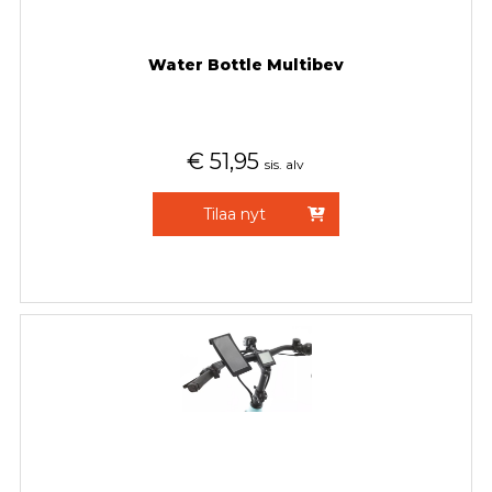
Water Bottle Multibev
€
51,95
sis. alv
Tilaa nyt