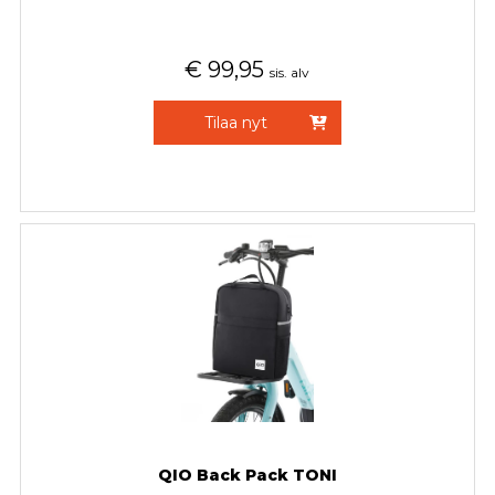
€
99,95
sis. alv
Tilaa nyt
QIO Back Pack TONI