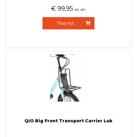
€
99,95
sis. alv
Tilaa nyt
QIO Big Front Transport Carrier Luk