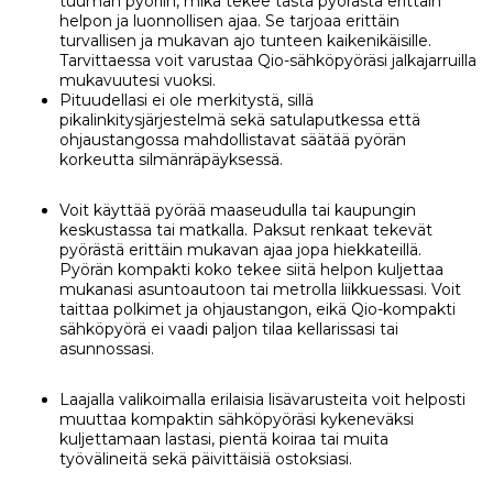
tuuman pyöriin, mikä tekee tästä pyörästä erittäin
helpon ja luonnollisen ajaa. Se tarjoaa erittäin
turvallisen ja mukavan
ajo
tunteen kaikenikäisille.
Tarvittaessa voit varustaa Qio-sähköpyöräsi jalkajarru
i
lla
mukavuutesi vuoksi.
Pituudellasi ei ole merkitystä, sillä
pikalinkitysjärjestelmä sekä satulaputkessa että
ohjaustangossa
mahdollistavat
säätää pyörän
korkeutta silmänräpäyksessä.
Voit käyttää pyörää maaseudulla tai kaupungin
keskustassa tai matkalla. Paksut renkaat tekevät
pyörästä erittäin mukavan ajaa jopa hiekkateillä.
Pyörän kompakti koko tekee siitä helpon kuljettaa
mukanasi asuntoautoon tai metrolla liikkuessasi.
V
oit
taittaa polkimet ja ohjaustangon,
eikä
Qio-kompakti
sähköpyörä ei vaadi paljon tilaa kellarissasi tai
asunnossasi.
Laajalla valikoimalla erilaisia lisävarusteita voit helposti
muuttaa kompaktin sähköpyöräsi kykeneväksi
kuljettamaan lastasi, pientä koiraa
tai
muita
työvälineitä
sekä
päivittäisiä ostoksiasi.