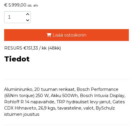
€
5.999,00
sis. alv
Lisää ostoskoriin
RESURS €151,33 / kk (48kk)
Tiedot
Alumiinirunko, 20 tuuman renkaat, Bosch Performance
(65Nm torque) 250 W, Akku 500Wh, Bosch Intuvia Display,
Rohloff R 14 napavaihde, TRP hydrauliset levy-jarrut, Gates
CDX Hihnaveto, 26,9 kgs, tavarateline, valot, BySchulz
istuimen jousitus