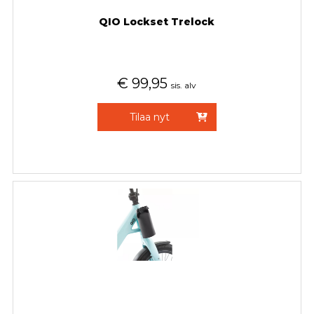
QIO Lockset Trelock
€
99,95
sis. alv
Tilaa nyt